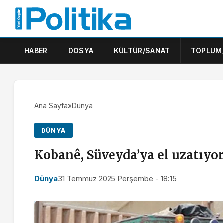
HABER
DOSYA
KÜLTÜR/SANAT
TOPLUM
Ana Sayfa
»
Dünya
DÜNYA
Kobanê, Süveyda’ya el uzatıyo
Dünya
31 Temmuz 2025 Perşembe - 18:15