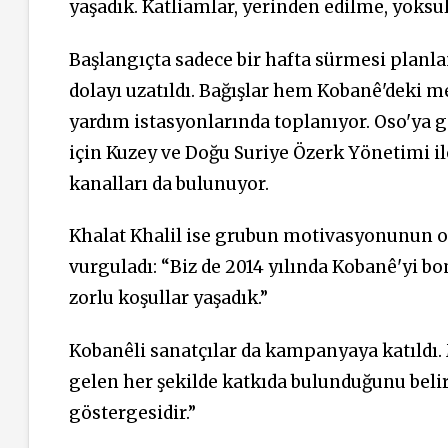
yaşadık. Katliamlar, yerinden edilme, yoksu
Başlangıçta sadece bir hafta sürmesi plan
dolayı uzatıldı. Bağışlar hem Kobanê'deki 
yardım istasyonlarında toplanıyor. Oso'ya g
için Kuzey ve Doğu Suriye Özerk Yönetimi il
kanalları da bulunuyor.
Khalat Khalil ise grubun motivasyonunun o
vurguladı: “Biz de 2014 yılında Kobanê'yi bo
zorlu koşullar yaşadık.”
Kobanêli sanatçılar da kampanyaya katıldı.
gelen her şekilde katkıda bulunduğunu belirt
göstergesidir.”