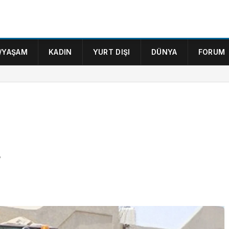
/YAŞAM
KADIN
YURT DIŞI
DÜNYA
FORUM
r