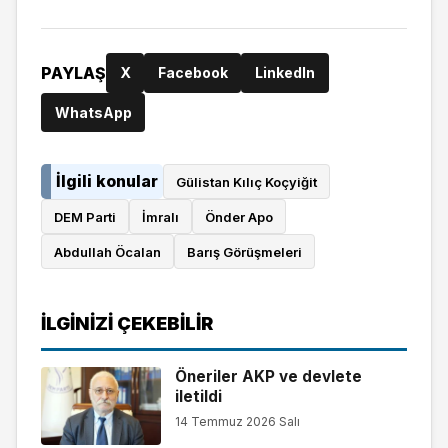
PAYLAŞ
X
Facebook
LinkedIn
WhatsApp
İlgili konular
Gülistan Kılıç Koçyiğit
DEM Parti
İmralı
Önder Apo
Abdullah Öcalan
Barış Görüşmeleri
İLGINIZI ÇEKEBILIR
Öneriler AKP ve devlete
iletildi
14 Temmuz 2026 Salı