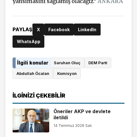
yansımasını sağlamış olacağız.”
ANKARA
PAYLAŞ
X
Facebook
LinkedIn
WhatsApp
İlgili konular
Saruhan Oluç
DEM Parti
Abdullah Öcalan
Komisyon
İLGINIZI ÇEKEBILIR
Öneriler AKP ve devlete
iletildi
14 Temmuz 2026 Salı