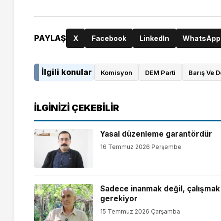
PAYLAŞ
X
Facebook
LinkedIn
WhatsApp
İlgili konular
Komisyon
DEM Parti
Barış Ve 
İLGINIZI ÇEKEBILIR
Yasal düzenleme garantördür
16 Temmuz 2026 Perşembe
Sadece inanmak değil, çalışmak
gerekiyor
15 Temmuz 2026 Çarşamba