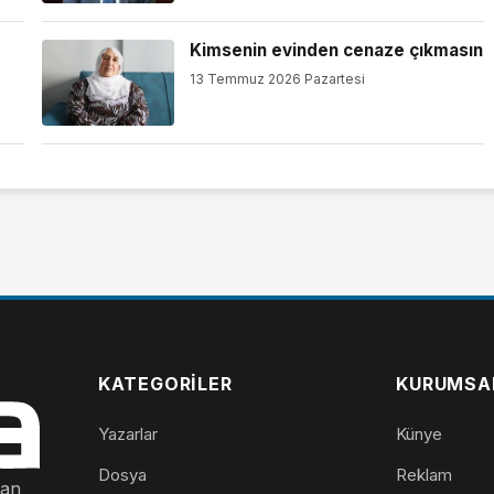
Kimsenin evinden cenaze çıkmasın
13 Temmuz 2026 Pazartesi
KATEGORILER
KURUMSA
Yazarlar
Künye
Dosya
Reklam
nan