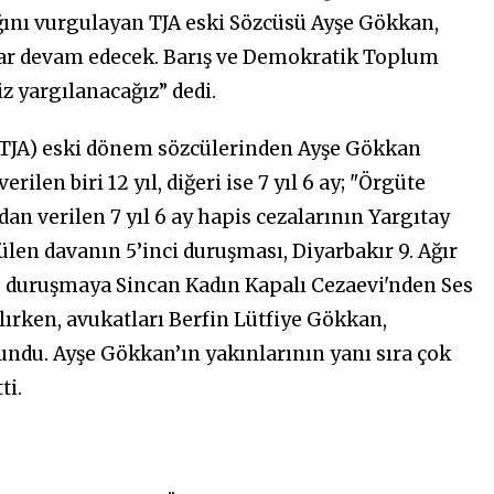
ğını vurgulayan TJA eski Sözcüsü Ayşe Gökkan,
lar devam edecek. Barış ve Demokratik Toplum
z yargılanacağız” dedi.
-TJA) eski dönem sözcülerinden Ayşe
Gökkan
ilen biri 12 yıl, diğeri ise 7 yıl 6 ay; "Örgüte
an verilen 7 yıl 6
ay hapis cezalarının
Yargıtay
rülen davanın
5’inci
duruşması, Diyarbakır 9. Ağır
 duruşmaya Sincan Kadın Kapalı Cezaevi'nden Ses
ılırken, avukatları Berfin Lütfiye Gökkan,
du. Ayşe Gökkan’ın yakınlarının yanı sıra çok
ti.