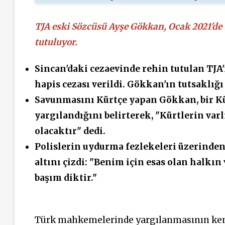
TJA eski Sözcüsü Ayşe Gökkan, Ocak
2021'de
tutuluyor.
Sincan'daki cezaevinde rehin tutulan TJA'
hapis cezası verildi. Gökkan'ın tutsaklığ
Savunmasını Kürtçe yapan Gökkan, bir Kür
yargılandığını belirterek, "Kürtlerin var
olacaktır" dedi.
Polislerin uydurma fezlekeleri üzerinde
altını çizdi: "Benim için esas olan halk
başım diktir."
Türk
mahkemelerinde
yargılanmasının ken