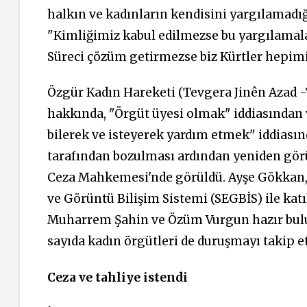
halkın ve kadınların kendisini yargılamadı
"Kimliğimiz kabul edilmezse bu yargılama
Süreci çözüm getirmezse biz Kürtler hepimi
Özgür Kadın Hareketi (Tevgera Jinên Azad 
hakkında, "Örgüt
üyesi olmak" iddiasından ver
bilerek ve isteyerek yardım etmek" iddiasınd
tarafından bozulması ardından yeniden gö
Ceza Mahkemesi'nde görüldü. Ayşe Gökkan,
ve Görüntü Bilişim
Sistemi
(SEGBİS) ile kat
Muharrem Şahin ve Özüm Vurgun hazır bulun
sayıda kadın örgütleri de duruşmayı takip et
Ceza ve tahliye istendi