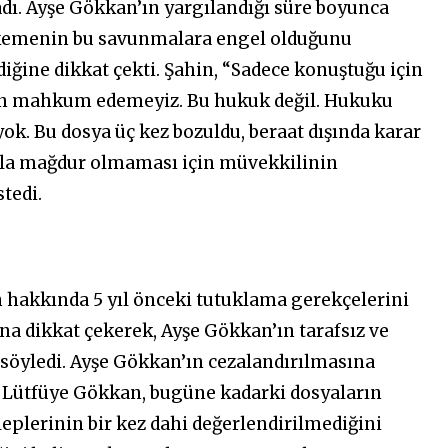
adı. Ayşe Gökkan’ın yargılandığı süre boyunca
hkemenin bu savunmalara engel olduğunu
ğine dikkat çekti. Şahin, “Sadece konuştuğu için
den mahkum edemeyiz. Bu hukuk değil. Hukuku
ok. Bu dosya üç kez bozuldu, beraat dışında karar
azla mağdur olmaması için müvekkilinin
stedi.
 hakkında 5 yıl önceki tutuklama gerekçelerini
a dikkat çekerek, Ayşe Gökkan’ın tarafsız ve
öyledi. Ayşe Gökkan’ın cezalandırılmasına
n Lütfüye Gökkan, bugüne kadarki dosyaların
leplerinin bir kez dahi değerlendirilmediğini