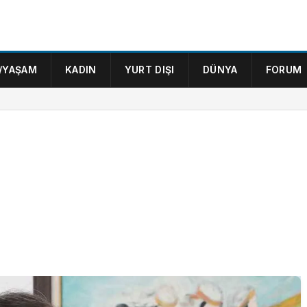
/YAŞAM
KADIN
YURT DIŞI
DÜNYA
FORUM