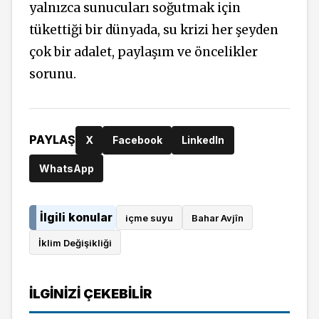
yalnızca sunucuları soğutmak için
tükettiği bir dünyada, su krizi her şeyden
çok bir adalet, paylaşım ve öncelikler
sorunu.
PAYLAŞ
X
Facebook
LinkedIn
WhatsApp
İlgili konular
içme suyu
Bahar Avjîn
İklim Değişikliği
İLGINIZI ÇEKEBILIR