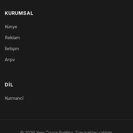
KURUMSAL
Künye
Reklam
İletişim
Arşiv
DIL
Kurmancî
© 2026 Yeni Özgür Politika. Tüm hakları saklıdır.