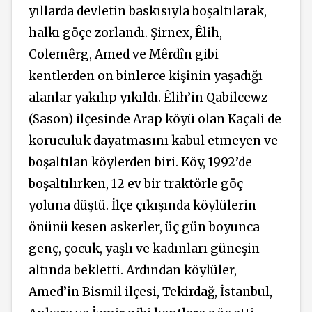
yıllarda devletin baskısıyla boşaltılarak,
halkı göçe zorlandı. Şirnex, Êlih,
Colemêrg, Amed ve Mêrdîn gibi
kentlerden on binlerce kişinin yaşadığı
alanlar yakılıp yıkıldı. Êlih’in Qabilcewz
(Sason) ilçesinde Arap köyü olan Kaçali de
koruculuk dayatmasını kabul etmeyen ve
boşaltılan köylerden biri. Köy, 1992’de
boşaltılırken, 12 ev bir traktörle göç
yoluna düştü. İlçe çıkışında köylülerin
önünü kesen askerler, üç gün boyunca
genç, çocuk, yaşlı ve kadınları güneşin
altında bekletti. Ardından köylüler,
Amed’in Bismil ilçesi, Tekirdağ, İstanbul,