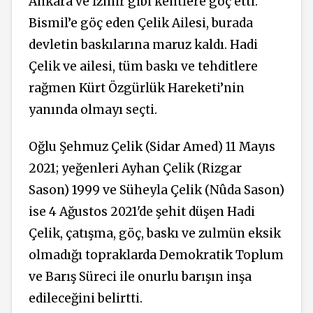
Ankara ve İzmir gibi kentlere göç etti.
Bismil’e göç eden Çelik Ailesi, burada
devletin baskılarına maruz kaldı. Hadi
Çelik ve ailesi, tüm baskı ve tehditlere
rağmen Kürt Özgürlük Hareketi’nin
yanında olmayı seçti.
Oğlu Şehmuz Çelik (Sidar Amed) 11 Mayıs
2021; yeğenleri Ayhan Çelik (Rizgar
Sason) 1999 ve Süheyla Çelik (Nûda Sason)
ise 4 Ağustos 2021'de şehit düşen Hadi
Çelik, çatışma, göç, baskı ve zulmün eksik
olmadığı topraklarda Demokratik Toplum
ve Barış Süreci ile onurlu barışın inşa
edileceğini belirtti.