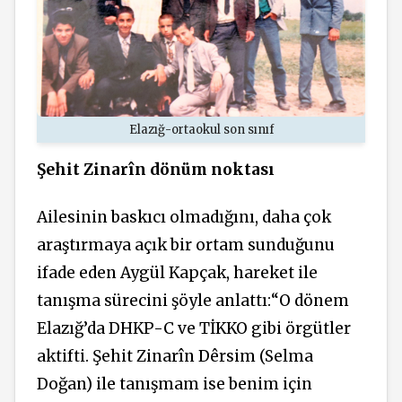
Elazığ-ortaokul son sınıf
Şehit
Zinarîn
dönüm noktası
Ailesinin baskıcı olmadığını, daha çok
araştırmaya açık bir ortam sunduğunu
ifade eden Aygül Kapçak, hareket ile
tanışma sürecini şöyle anlattı:“O dönem
Elazığ’da DHKP-C ve TİKKO gibi örgütler
aktifti. Şehit
Zinarîn
Dêrsim (Selma
Doğan) ile tanışmam ise benim için