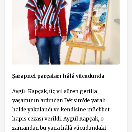
Şarapnel parçaları hâlâ vücudunda
Aygül Kapçak, üç
yıl süren gerilla
yaşamının ardından
Dêrsim’de
yaralı
halde
yakalandı ve kendisine
müebbet
hapis cezası verildi. Aygül Kapçak, o
zamandan bu yana hâlâ vücudundaki