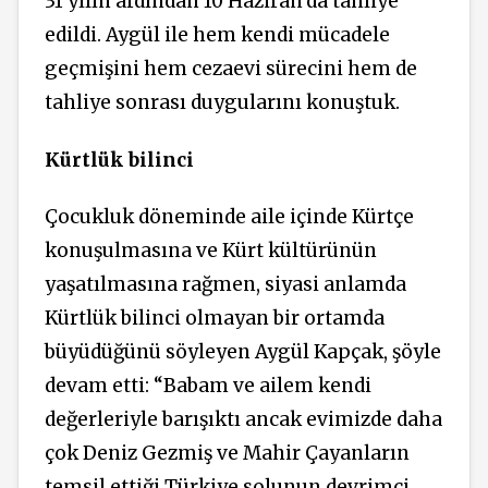
31 yılın ardından 10 Haziran’da tahliye
edildi. Aygül ile hem kendi mücadele
geçmişini hem cezaevi sürecini hem de
tahliye sonrası duygularını konuştuk.
Kürtlük bilinci
Çocukluk döneminde aile içinde Kürtçe
konuşulmasına ve Kürt kültürünün
yaşatılmasına
rağmen,
siyasi anlamda
Kürtlük bilinci olmayan bir ortamda
büyüdüğünü söyleyen Aygül Kapçak, şöyle
devam etti: “Babam ve ailem kendi
değerleriyle barışıktı ancak evimizde daha
çok Deniz Gezmiş ve Mahir Çayanların
temsil ettiği Türkiye solunun devrimci