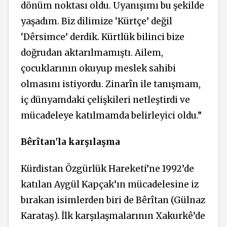
dönüm noktası oldu. Uyanışımı bu şekilde
yaşadım. Biz dilimize ‘Kürtçe’ değil
‘Dêrsimce’
derdik. Kürtlük bilinci bize
doğrudan aktarılmamıştı.
Ailem,
çocuklarının okuyup meslek sahibi
olmasını istiyordu.
Zinarîn
ile
tanışmam,
iç dünyamdaki çelişkileri netleştirdi ve
mücadeleye katılmamda belirleyici oldu.”
Bêrîtan
'la karşılaşma
Kürdistan
Özgürlük Hareketi’ne 1992’de
katılan Aygül Kapçak’ın mücadelesine iz
bırakan isimlerden
biri
de
Bêrîtan
(Gülnaz
Karataş). İlk karşılaşmalarının Xakurkê’de