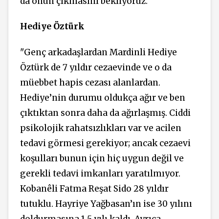
da onun çıkmasını bekliyoruz."
Hediye Öztürk
"Genç arkadaşlardan Mardinli Hediye
Öztürk de 7 yıldır cezaevinde ve o da
müebbet hapis cezası alanlardan.
Hediye’nin durumu oldukça ağır ve ben
çıktıktan sonra daha da ağırlaşmış. Ciddi
psikolojik rahatsızlıkları var ve acilen
tedavi görmesi gerekiyor; ancak cezaevi
koşulları bunun için hiç uygun değil ve
gerekli tedavi imkanları yaratılmıyor.
Kobanêli Fatma Reşat Sido 28 yıldır
tutuklu. Hayriye Yağbasan’ın ise 30 yılını
doldurmasına 1,5 yılı kaldı. Ayrıca