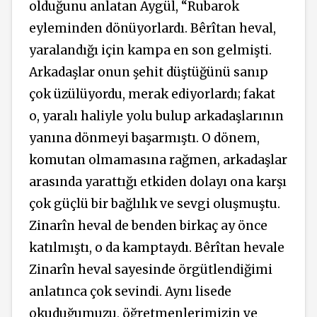
olduğunu anlatan Aygül, “Rubarok
eyleminden dönüyorlardı.
Bêrîtan
heval,
yaralandığı için kampa en son gelmişti.
Arkadaşlar onun şehit düştüğünü sanıp
çok üzülüyordu, merak ediyorlardı; fakat
o, yaralı haliyle yolu bulup arkadaşlarının
yanına dönmeyi başarmıştı. O dönem,
komutan olmamasına
rağmen,
arkadaşlar
arasında yarattığı etkiden dolayı ona karşı
çok güçlü bir bağlılık ve sevgi oluşmuştu.
Zinarîn heval de benden birkaç ay önce
katılmıştı, o da kamptaydı.
Bêrîtan
hevale
Zinarîn heval sayesinde örgütlendiğimi
anlatınca çok sevindi. Aynı lisede
okuduğumuzu, öğretmenlerimizin ve