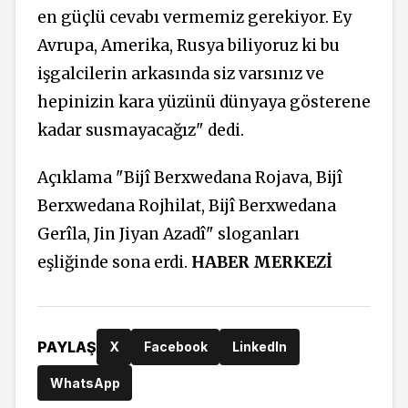
en güçlü cevabı vermemiz gerekiyor. Ey
Avrupa, Amerika, Rusya biliyoruz ki bu
işgalcilerin arkasında siz varsınız ve
hepinizin kara yüzünü dünyaya gösterene
kadar susmayacağız" dedi.
Açıklama "Bijî Berxwedana Rojava, Bijî
Berxwedana Rojhilat, Bijî Berxwedana
Gerîla, Jin Jiyan Azadî" sloganları
eşliğinde sona erdi.
HABER MERKEZİ
PAYLAŞ
X
Facebook
LinkedIn
WhatsApp