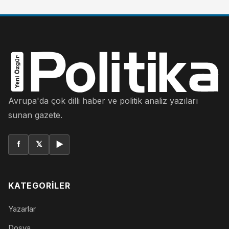
Avrupa'da çok dilli haber ve politik analiz yazıları
sunan gazete.
f
𝕏
▶
KATEGORILER
Yazarlar
Dosya