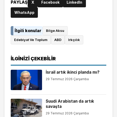
PAYLAŞ
X
Facebook
LinkedIn
WhatsApp
İlgili konular
Bilge Aksu
Edebiyat Ve Toplum
ABD
Irkçılık
İLGINIZI ÇEKEBILIR
İsrail artık ikinci planda mı?
29 Temmuz 2026 Çarşamba
Suudi Arabistan da artık
savaşta
29 Temmuz 2026 Çarşamba