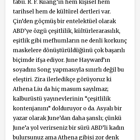
tabii. R. F. Kuang’ın hem kişisel hem
tarihsel hem de kültürel dertleri var.
Çin’den göçmüş bir entelektüel olarak
ABD’ye özgü çeşitlilik, kültürlerarasılık,
eşitlik gibi mefhumların ne denli korkunç
maskelere dönüştürüldüğünü çok başarılı
biçimde ifşa ediyor. June Hayward’ın
soyadını Song yapmasıyla sınırlı değil bu
eleştiri. Zira ilerledikçe görüyoruz ki
Athena Liu da hiç masum sayılmaz;
kalburüstü yayınevlerinin “çeşitlilik
kontenjanını” dolduruyor o da. Asyalı bir
yazar olarak June’dan daha şanslı; çünkü
June’a yol verirseniz bir sürü ABD’li kadın
bulursunuz ama Athena gibisi zor denk