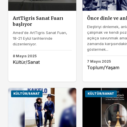
ArtTigris Sanat Fuarı
Önce dinle ve an
başlıyor
Eleştiriyi dinlemek, a
çalışmak ve kendi po
Amed'de ArtTigris Sanat Fuarı,
açıkça savunmak ama
18-21 Eylül tarihlerinde
zamanda karşısındaki
düzenleniyor.
göstermek...
8 Mayıs 2025
Kültür/Sanat
7 Mayıs 2025
Toplum/Yaşam
KÜLTÜR/SANAT
KÜLTÜR/SANAT