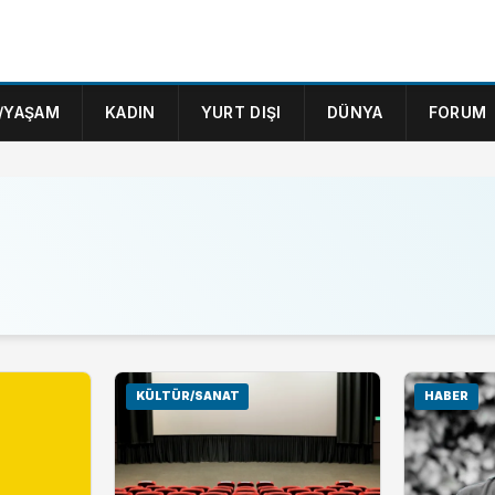
/YAŞAM
KADIN
YURT DIŞI
DÜNYA
FORUM
KÜLTÜR/SANAT
HABER