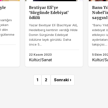
yle
Bextiyar Elî’ye
Banu Yı
‘Sürgünde Edebiyat’
Nobel’i
ödülü
saygınlı
varlığını
 çeken
Yazar Bextiyar Elî (Bachtyar Ali),
“Banu Yıld
 dilin
Heidelberg kentinin verdiği Hilde
edebiyat 
örgütlenme
Domin Sürgünde Edebiyat
etkileyici i
ödülüne layık görüldü. Daha
aydınlatan
önce 5...
takipçisi....
22 Kasım 2023
5 Ekim 20
Kültür/Sanat
Kültür/S
1
2
Sonraki ›