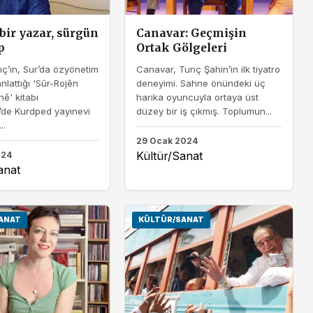
bir yazar, sürgün
Canavar: Geçmişin
p
Ortak Gölgeleri
ıç’ın, Sur’da özyönetim
Canavar, Tunç Şahin’in ilk tiyatro
anlattığı 'Sûr-Rojên
deneyimi. Sahne önündeki üç
ê' kitabı
harika oyuncuyla ortaya üst
’de Kurdped yayınevi
düzey bir iş çıkmış. Toplumun...
..
29 Ocak 2024
Kültür/Sanat
024
anat
ANAT
KÜLTÜR/SANAT