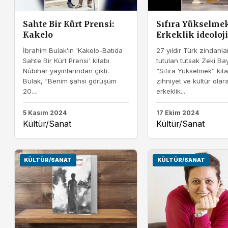
Sahte Bir Kürt Prensi:
Sıfıra Yükselmek
Kakelo
Erkeklik ideoloji
İbrahim Bulak’ın 'Kakelo-Batıda
27 yıldır Türk zindanla
Sahte Bir Kürt Prensi' kitabı
tutulan tutsak Zeki Ba
Nûbihar yayınlarından çıktı.
“Sıfıra Yükselmek” kit
Bulak, “Benim şahsi görüşüm
zihniyet ve kültür olar
20....
erkeklik...
5 Kasım 2024
17 Ekim 2024
Kültür/Sanat
Kültür/Sanat
KÜLTÜR/SANAT
KÜLTÜR/SANAT