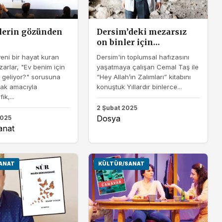
lerin gözünden
Dersim’deki mezarsız
on binler için…
yeni bir hayat kuran
Dersim'in toplumsal hafızasını
zarlar, "Ev benim için
yaşatmaya çalışan Cemal Taş ile
 geliyor?" sorusuna
“Hey Allah’ın Zalımları” kitabını
mak amacıyla
konuştuk Yıllardır binlerce...
ik,...
2 Şubat 2025
Dosya
2025
anat
ANAT
KÜLTÜR/SANAT