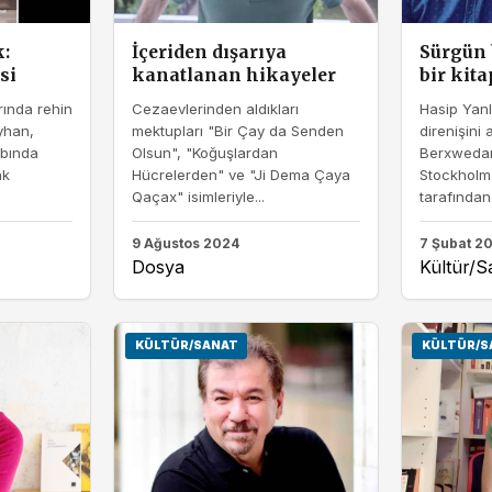
:
İçeriden dışarıya
Sürgün 
si
kanatlanan hikayeler
bir kita
rında rehin
Cezaevlerinden aldıkları
Hasip Yanl
yhan,
mektupları "Bir Çay da Senden
direnişini 
abında
Olsun", "Koğuşlardan
Berxwedan
ak
Hücrelerden" ve "Ji Dema Çaya
Stockholm
Qaçax" isimleriyle...
tarafından.
9 Ağustos 2024
7 Şubat 2
Dosya
Kültür/S
KÜLTÜR/SANAT
KÜLTÜR/S