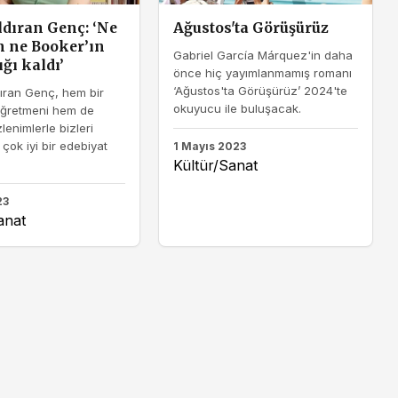
ldıran Genç: ‘Ne
Ağustos'ta Görüşürüz
n ne Booker’ın
Gabriel García Márquez'in daha
ğı kaldı’
önce hiç yayımlanmamış romanı
‘Ağustos'ta Görüşürüz’ 2024'te
ıran Genç, hem bir
okuyucu ile buluşacak.
öğretmeni hem de
zlenimlerle bizleri
 çok iyi bir edebiyat
1 Mayıs 2023
Kültür/Sanat
23
anat