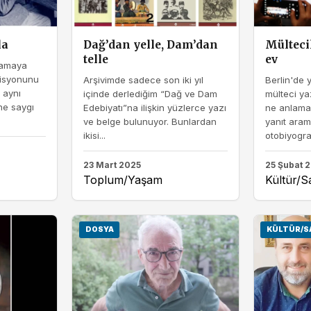
la
Dağ’dan yelle, Dam’dan
Mülteci
telle
ev
nlamaya
zisyonunu
Arşivimde sadece son iki yıl
Berlin'de 
 aynı
içinde derlediğim “Dağ ve Dam
mülteci ya
ne saygı
Edebiyatı”na ilişkin yüzlerce yazı
ne anlama
ve belge bulunuyor. Bunlardan
yanıt ara
ikisi...
otobiyograf
23 Mart 2025
25 Şubat 
Toplum/Yaşam
Kültür/S
DOSYA
KÜLTÜR/S