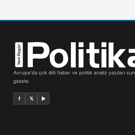
Avrupa'da çok dilli haber ve politik analiz yazıları su
gazete.
f
𝕏
▶