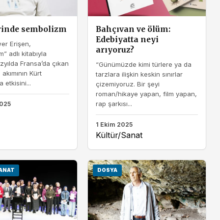
irinde sembolizm
Bahçıvan ve ölüm:
Edebiyatta neyi
er Erişen,
arıyoruz?
” adlı kitabıyla
zyılda Fransa’da çıkan
“Günümüzde kimi türlere ya da
akımının Kürt
tarzlara ilişkin keskin sınırlar
 etkisini...
çizemiyoruz. Bir şeyi
roman/hikaye yapan, film yapan,
rap şarkısı...
2025
1 Ekim 2025
Kültür/Sanat
ANAT
DOSYA