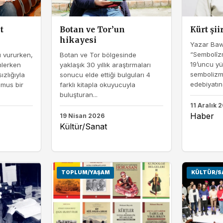
t
Botan ve Tor’un
Kürt şi
hikayesi
Yazar Baw
“Sembolîzm
ı vururken,
Botan ve Tor bölgesinde
19’uncu yü
lerken
yaklaşık 30 yıllık araştırmaları
sembolizm 
ızlığıyla
sonucu elde ettiği bulguları 4
edebiyatına
amus bir
farklı kitapla okuyucuyla
buluşturan...
11 Aralık 
Haber
19 Nisan 2026
Kültür/Sanat
TOPLUM/YAŞAM
KÜLTÜR/S