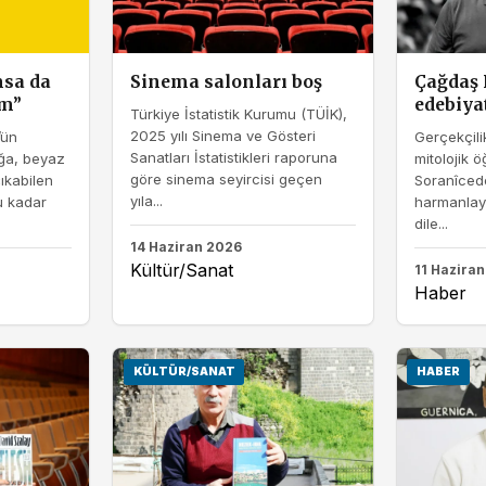
msa da
Sinema salonları boş
Çağdaş 
ım”
edebiya
Türkiye İstatistik Kurumu (TÜİK),
2025 yılı Sinema ve Gösteri
’ün
Gerçekçilik
Sanatları İstatistikleri raporuna
ığa, beyaz
mitolojik öğ
göre sinema seyircisi geçen
ıkabilen
Soranîcede
yıla...
 kadar
harmanlaya
dile...
14 Haziran 2026
Kültür/Sanat
11 Hazira
Haber
KÜLTÜR/SANAT
HABER