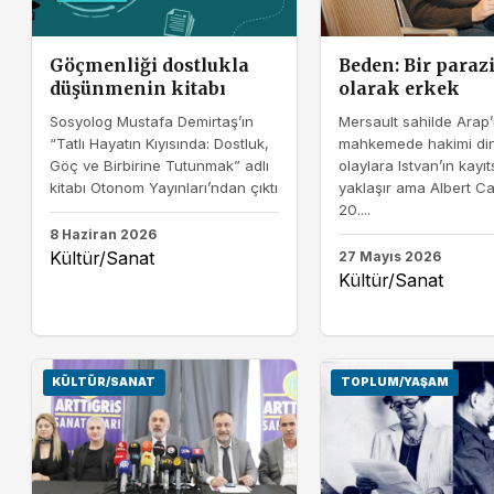
Göçmenliği dostlukla
Beden: Bir parazi
düşünmenin kitabı
olarak erkek
Sosyolog Mustafa Demirtaş’ın
Mersault sahilde Arap’
“Tatlı Hayatın Kıyısında: Dostluk,
mahkemede hakimi din
Göç ve Birbirine Tutunmak” adlı
olaylara Istvan’ın kayıts
kitabı Otonom Yayınları’ndan çıktı
yaklaşır ama Albert C
20....
8 Haziran 2026
Kültür/Sanat
27 Mayıs 2026
Kültür/Sanat
KÜLTÜR/SANAT
TOPLUM/YAŞAM