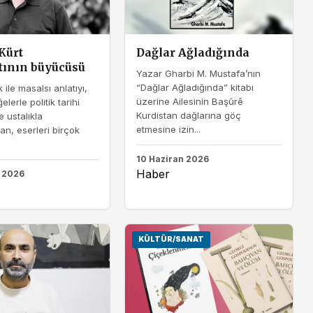
Kürt
Dağlar Ağladığında
tının büyücüsü
Yazar Gharbi M. Mustafa’nın
“Dağlar Ağladığında” kitabı
 ile masalsı anlatıyı,
üzerine Ailesinin Başûrê
elerle politik tarihi
Kurdistan dağlarına göç
 ustalıkla
etmesine izin...
n, eserleri birçok
10 Haziran 2026
Haber
n 2026
KÜLTÜR/SANAT