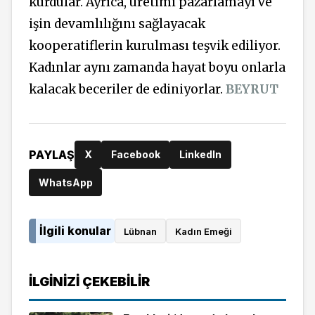
kurdular. Ayrıca, üretimi pazarlamayı ve
işin devamlılığını sağlayacak
kooperatiflerin kurulması teşvik ediliyor.
Kadınlar aynı zamanda hayat boyu onlarla
kalacak beceriler de ediniyorlar.
BEYRUT
PAYLAŞ
X
Facebook
LinkedIn
WhatsApp
İlgili konular
Lübnan
Kadın Emeği
İLGINIZI ÇEKEBILIR