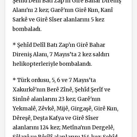
Şehîd Delîl Batı Zap'ın Girê Bahar Direniş
Alanı'nı 2 kez; Garê'nın Girê Kun, Kanî
Sarkê ve Girê Sîser alanlarını 5 kez
bombaladı.
* Şehîd Delîl Batı Zap'ın Girê Bahar
Direniş Alanı, 7 Mayıs’ta 2 kez saldırı
helikopterleriyle bombalandı.
* Türk ordusu, 5, 6 ve 7 Mayıs’ta
Xakurkê'nın Berê Zînê, Şehîd Şerîf ve
Sinînê alanlarını 23 kez; Garê'nın
Yekmalê, Zêvkê, Mijê, Girgaşê, Girê Kun,
Dêreşê, Deşta Kafya ve Girê Sîser
alanlarını 124 kez; Metîna'nın Dergelê,
Şêlazê ve Bêşîlî alanlarını 154 kez; Şehîd