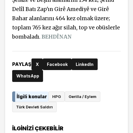
Delîl Batı Zap'ın Girê Amediyê ve Girê
Bahar alanlarını 464 kez olmak üzere;
toplam 765 kez ağır silah, top ve obüslerle
bombaladı.
BEHDÎNAN
PAYLAŞ
X
Facebook
LinkedIn
WhatsApp
İlgili konular
HPG
Gerilla / Eylem
Türk Devleti Saldırı
İLGINIZI ÇEKEBILIR