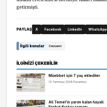
getirmişti.
PAYLAŞ
X
Facebook
LinkedIn
WhatsApp
İlgili konular
Cezaevi
İLGINIZI ÇEKEBILIR
Müebbet için 7 yaş eklediler
13 Temmuz 2026 Pazartesi
Ali Temel’in yarım kalan hayali:
Ferhat Kurtay romanı