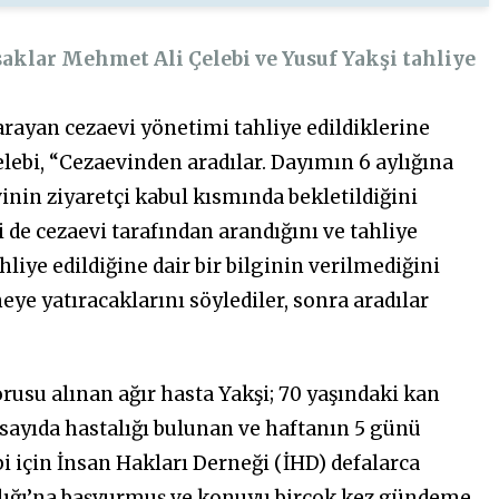
saklar Mehmet Ali Çelebi ve Yusuf Yakşi tahliye
arayan cezaevi yönetimi tahliye edildiklerine
Çelebi, “Cezaevinden aradılar. Dayımın 6 aylığına
vinin ziyaretçi kabul kısmında bekletildiğini
i de cezaevi tarafından arandığını ve tahliye
ahliye edildiğine dair bir bilginin verilmediğini
ye yatıracaklarını söylediler, sonra aradılar
orusu alınan ağır hasta Yakşi; 70 yaşındaki kan
 sayıda hastalığı bulunan ve haftanın 5 günü
i için İnsan Hakları Derneği (İHD) defalarca
nlığı’na başvurmuş ve konuyu birçok kez gündeme