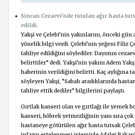
Sincan Cezaevi’nde tutulan ağır hasta tut
edildi.
Yakşi ve Çelebi’nin yakınlarını, önceki gün 
yönelik bilgi verdi. Çelebi’nin yeğeni Filiz 
tahliye edildiğini söylediler. Dayımın cezae
belirttiler” dedi. Yakşi’nin yakını Adem Yakş
haberinin verildiğini belirtti. Kaç aylığına t
söyleyen Yakşi, “Sabah aradıklarında hastane
tahliye ettik dediler” bilgilerini paylaştı.
Gırtlak kanseri olan ve gırtlağı ile yemek b
kanseri, böbrek yetmezliğinin yanı sıra çok
hastaneye götürülen ağır hasta tutsak Çeleb
infazın ertelenmesi istemiyle Adalet Baka