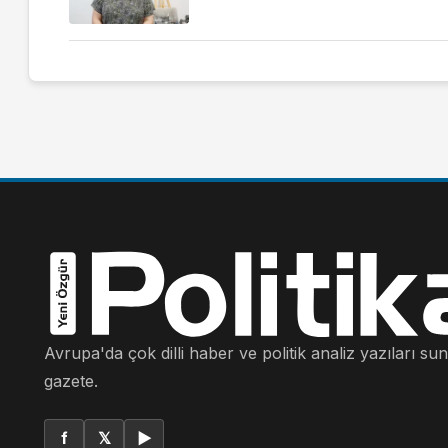
Avrupa'da çok dilli haber ve politik analiz yazıları su
gazete.
f
𝕏
▶