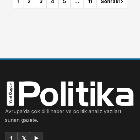
1
2
3
4
5
…
11
Sonraki ›
Avrupa'da çok dilli haber ve politik analiz yazıları
sunan gazete.
f
𝕏
▶