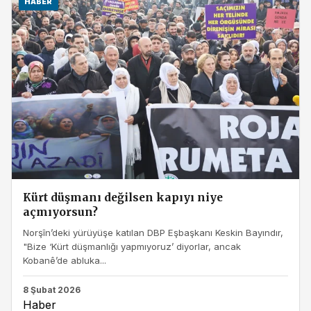
HABER
Kürt düşmanı değilsen kapıyı niye
açmıyorsun?
Norşîn’deki yürüyüşe katılan DBP Eşbaşkanı Keskin Bayındır,
"Bize ‘Kürt düşmanlığı yapmıyoruz’ diyorlar, ancak
Kobanê’de abluka...
8 Şubat 2026
Haber