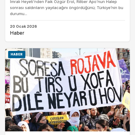
İmralı Heyeti'nden Faik Özgür Erol, Rêber Apo'nun Halep
sonrası saldırıların yayılacağını öngördüğünü; Türkiye’nin bu
durumu...
20 Ocak 2026
Haber
HABER