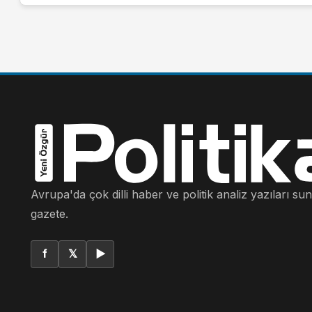
Avrupa'da çok dilli haber ve politik analiz yazıları su
gazete.
f
𝕏
▶