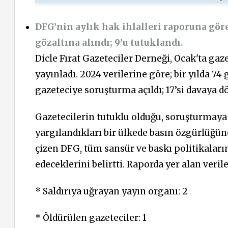
DFG’nin aylık hak ihlalleri raporuna göre;
gözaltına alındı; 9’u tutuklandı.
Dicle Fırat Gazeteciler Derneği, Ocak'ta gaz
yayınladı. 2024 verilerine göre; bir yılda 7
gazeteciye soruşturma açıldı; 17’si davaya d
Gazetecilerin tutuklu olduğu, soruşturmaya 
yargılandıkları bir ülkede basın özgürlüğ
çizen DFG, tüm sansür ve baskı politikala
edeceklerini belirtti. Raporda yer alan veril
* Saldırıya uğrayan yayın organı: 2
* Öldürülen gazeteciler: 1