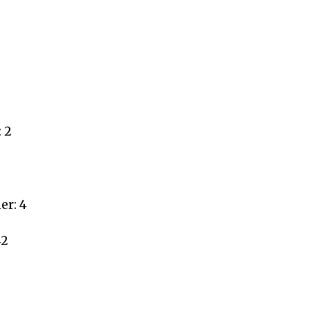
: 2
er: 4
42