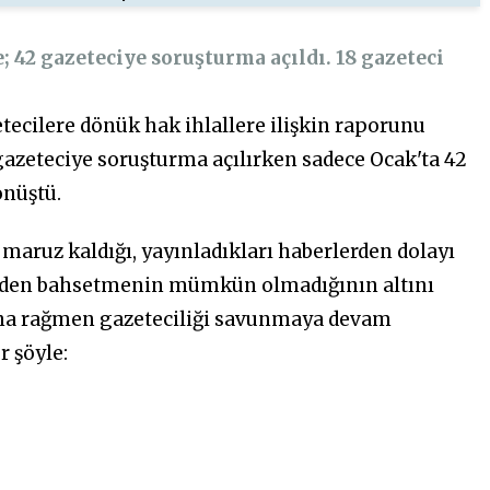
 42 gazeteciye soruşturma açıldı. 18 gazeteci
etecilere dönük hak ihlallere ilişkin raporunu
4 gazeteciye soruşturma açılırken sadece Ocak'ta 42
önüştü.
maruz kaldığı, yayınladıkları haberlerden dolayı
ünden bahsetmenin mümkün olmadığının altını
rına rağmen gazeteciliği savunmaya devam
er şöyle: