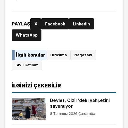
PAYLAŞ
X
Facebook
LinkedIn
WhatsApp
İlgili konular
Hiroşima
Nagazaki
Sivil Katliam
İLGINIZI ÇEKEBILIR
Devlet, Cizîr'deki vahşetini
savunuyor
8 Temmuz 2026 Çarşamba