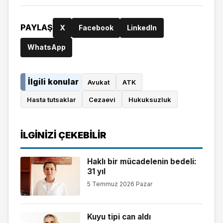
PAYLAŞ
X
Facebook
LinkedIn
WhatsApp
İlgili konular
Avukat
ATK
Hasta tutsaklar
Cezaevi
Hukuksuzluk
İLGINIZI ÇEKEBILIR
Haklı bir mücadelenin bedeli:
31 yıl
5 Temmuz 2026 Pazar
Kuyu tipi can aldı