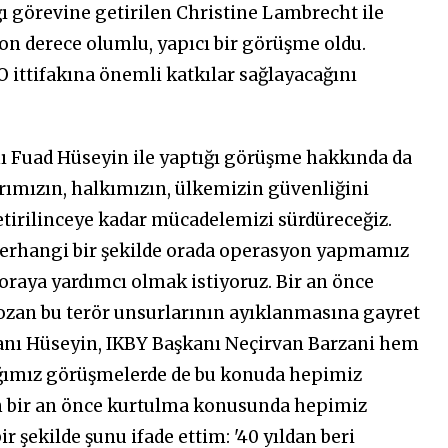
 görevine getirilen Christine Lambrecht ile
on derece olumlu, yapıcı bir görüşme oldu.
ttifakına önemli katkılar sağlayacağını
kanı Fuad Hüseyin ile yaptığı görüşme hakkında da
larımızın, halkımızın, ülkemizin güvenliğini
getirilinceye kadar mücadelemizi sürdüreceğiz.
erhangi bir şekilde orada operasyon yapmamız
 oraya yardımcı olmak istiyoruz. Bir an önce
 bozan bu terör unsurlarının ayıklanmasına gayret
anı Hüseyin, IKBY Başkanı Neçirvan Barzani hem
ığımız görüşmelerde de bu konuda hepimiz
n bir an önce kurtulma konusunda hepimiz
r şekilde şunu ifade ettim: '40 yıldan beri