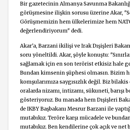
Bir gazetecinin Almanya Savunma Bakanlığı
görüşmesine ilişkin sorusu üzerine Akar, "S
Görüşmemizin hem ülkelerimize hem NATO i
değerlendiriyorum" dedi.
Akar'a, Barzani ikilişi ve Irak Dışişleri Ba
soru yöneltildi. Akar, şöyle konuştu: "Sınır
sağlamak için en son terörist etkisiz hale 
Bundan kimsenin şüphesi olmasın. Bizim h
komşularımıza saygısızlık değil. Biz bilakis
oralarda nizamı, intizamı, sükuneti, barışı
gösteriyoruz. Bu manada hem Dışişleri Bak
de IKBY Başbakanı Mesrur Barzani ile yapt
mutabıkız. Teröre karşı mücadele ve bunda
mutabıkız. Ben kendilerine çok açık ve net bi