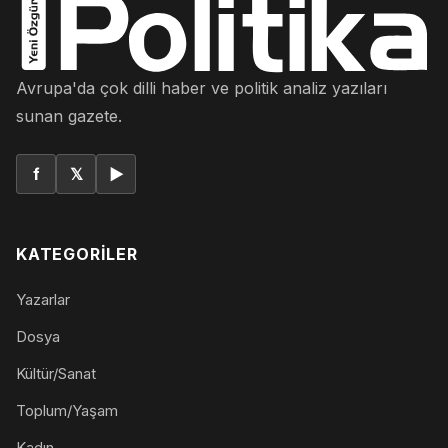
Avrupa'da çok dilli haber ve politik analiz yazıları
sunan gazete.
f
𝕏
▶
KATEGORILER
Yazarlar
Dosya
Kültür/Sanat
Toplum/Yaşam
Kadın