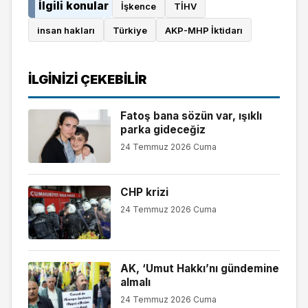
İlgili konular
İşkence
TİHV
insan hakları
Türkiye
AKP-MHP İktidarı
İLGINIZI ÇEKEBILIR
Fatoş bana sözün var, ışıklı
parka gideceğiz
24 Temmuz 2026 Cuma
CHP krizi
24 Temmuz 2026 Cuma
AK, ‘Umut Hakkı’nı gündemine
almalı
24 Temmuz 2026 Cuma