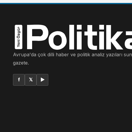
Avrupa'da çok dilli haber ve politik analiz yazıları su
gazete.
f
𝕏
▶