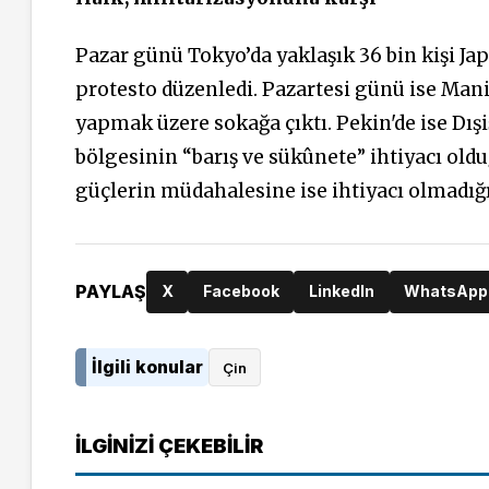
Pazar günü Tokyo’da yaklaşık 36 bin kişi Ja
protesto düzenledi. Pazartesi günü ise Manil
yapmak üzere sokağa çıktı. Pekin'de ise Dış
bölgesinin “barış ve sükûnete” ihtiyacı ol
güçlerin müdahalesine ise ihtiyacı olmadığı
PAYLAŞ
X
Facebook
LinkedIn
WhatsApp
İlgili konular
Çin
İLGINIZI ÇEKEBILIR