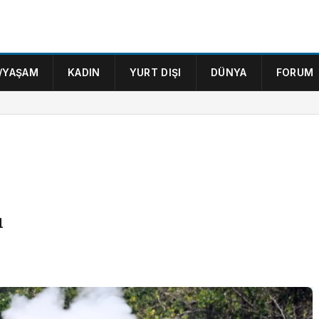
/YAŞAM
KADIN
YURT DIŞI
DÜNYA
FORUM
ı