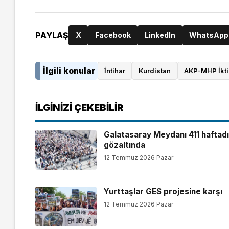
PAYLAŞ
X
Facebook
LinkedIn
WhatsApp
İlgili konular
İ̇ntihar
Kurdistan
AKP-MHP İkti
İLGINIZI ÇEKEBILIR
Galatasaray Meydanı 411 haftadı
gözaltında
12 Temmuz 2026 Pazar
Yurttaşlar GES projesine karşı
12 Temmuz 2026 Pazar