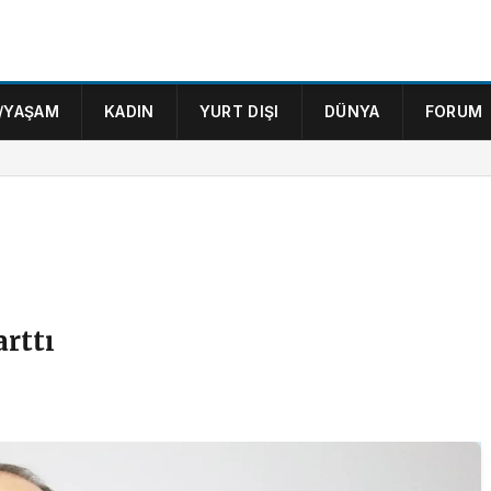
/YAŞAM
KADIN
YURT DIŞI
DÜNYA
FORUM
arttı