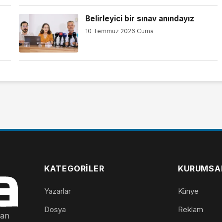
Belirleyici bir sınav anındayız
10 Temmuz 2026 Cuma
KATEGORILER
KURUMSA
Yazarlar
Künye
Dosya
Reklam
nan