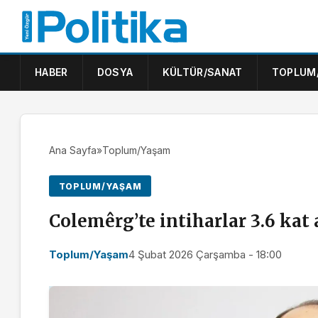
HABER
DOSYA
KÜLTÜR/SANAT
TOPLUM
Ana Sayfa
»
Toplum/Yaşam
TOPLUM/YAŞAM
Colemêrg’te intiharlar 3.6 kat 
Toplum/Yaşam
4 Şubat 2026 Çarşamba - 18:00