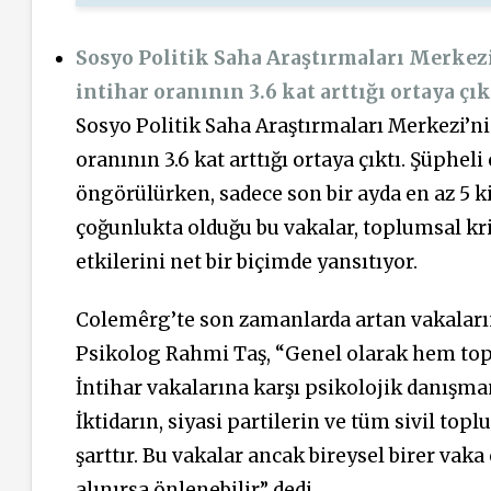
Sosyo Politik Saha Araştırmaları Merkez
intihar oranının 3.6 kat arttığı ortaya çık
Sosyo Politik Saha Araştırmaları Merkezi’n
oranının 3.6 kat arttığı ortaya çıktı. Şüphel
öngörülürken, sadece son bir ayda en az 5 ki
çoğunlukta olduğu bu vakalar, toplumsal kr
etkilerini net bir biçimde yansıtıyor.
Colemêrg’te son zamanlarda artan vakaların 
Psikolog Rahmi Taş, “Genel olarak hem top
İntihar vakalarına karşı psikolojik danışman
İktidarın, siyasi partilerin ve tüm sivil t
şarttır. Bu vakalar ancak bireysel birer vaka
alınırsa önlenebilir” dedi.