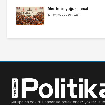
Meclis’te yoğun mesai
12 Temmuz 2026 Pazar
Avrupa'da çok dilli haber ve politik analiz yazıları su