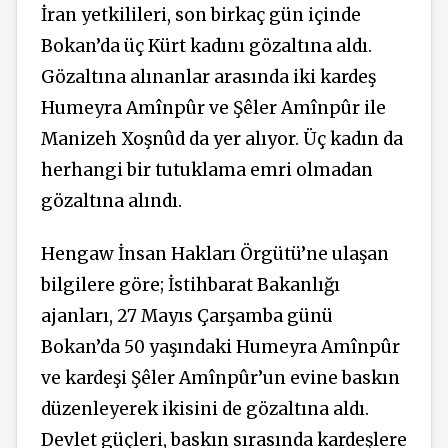
İran yetkilileri, son birkaç gün içinde
Bokan’da üç Kürt kadını gözaltına aldı.
Gözaltına alınanlar arasında iki kardeş
Humeyra Amînpûr ve Şêler Amînpûr ile
Manizeh Xoşnûd da yer alıyor. Üç kadın da
herhangi bir tutuklama emri olmadan
gözaltına alındı.
Hengaw İnsan Hakları Örgütü’ne ulaşan
bilgilere göre; İstihbarat Bakanlığı
ajanları, 27 Mayıs Çarşamba günü
Bokan’da 50 yaşındaki Humeyra Amînpûr
ve kardeşi Şêler Amînpûr’un evine baskın
düzenleyerek ikisini de gözaltına aldı.
Devlet güçleri, baskın sırasında kardeşlere