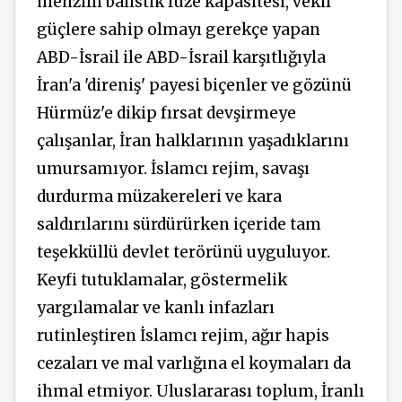
menzilli balistik füze kapasitesi, vekil
güçlere sahip olmayı gerekçe yapan
ABD-İsrail ile ABD-İsrail karşıtlığıyla
İran'a 'direniş' payesi biçenler ve gözünü
Hürmüz'e dikip fırsat devşirmeye
çalışanlar, İran halklarının yaşadıklarını
umursamıyor. İslamcı rejim, savaşı
durdurma müzakereleri ve
kara
saldırılarını sürdürürken içeride tam
teşekküllü
devlet terörünü uyguluyor.
Keyfi tutuklamalar, göstermelik
yargılamalar ve kanlı infazları
rutinleştiren İslamcı rejim, ağır hapis
cezaları ve mal varlığına el koymaları da
ihmal etmiyor. Uluslararası toplum, İranlı