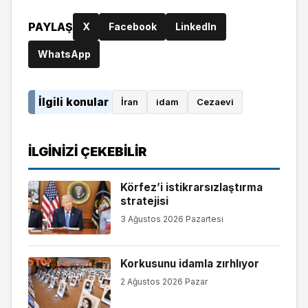
PAYLAŞ
X
Facebook
LinkedIn
WhatsApp
İlgili konular
İran
idam
Cezaevi
İLGINIZI ÇEKEBILIR
Körfez’i istikrarsızlaştırma
stratejisi
3 Ağustos 2026 Pazartesi
Korkusunu idamla zırhlıyor
2 Ağustos 2026 Pazar