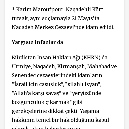
* Karim Maroufpour: Naqadehli Kürt
tutsak, aynı suçlamayla 21 Mayıs’ta
Naqadeh Merkez Cezaevi’nde idam edildi.
Yargısız infazlar da
Kürdistan İnsan Hakları Ağı (KHRN) da
Urmiye, Naqadeh, Kirmanşah, Mahabad ve
Senendec cezaevlerindeki idamların
“İsrail için casusluk”, “silahlı isyan”,
“Allah’a karşı savaş” ve “yeryüzünde
bozgunculuk çıkarmak” gibi
gerekçelerine
dikkat
çekti. Yaşama
hakkının temel bir hak olduğunu kabul
ederek, idam haberlerini ve