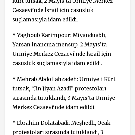
Kürt tutsak, 2 Mayıs’ta Urmiye Merkez
Cezaevi’nde İsrail için casusluk
suçlamasıyla idam edildi.
* Yaghoub Karimpour: Miyanduablı,
Yarsan inancına mensup, 2 Mayıs’ta
Urmiye
Merkez Cezaevi’nde İsrail için
casusluk suçlamasıyla idam edildi.
* Mehrab Abdollahzadeh:
Urmiyeli
Kürt
tutsak, “Jin Jiyan Azadî” protestoları
sırasında tutuklandı, 3 Mayıs’ta
Urmiye
Merkez Cezaevi’nde idam edildi.
* Ebrahim Dolatabadi: Meşhedli, Ocak
protestoları sırasında tutuklandı, 3