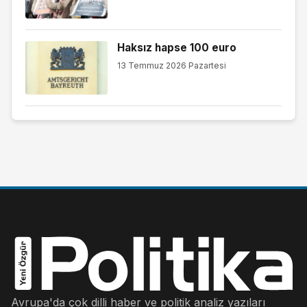
Haksız hapse 100 euro
13 Temmuz 2026 Pazartesi
Avrupa'da çok dilli haber ve politik analiz yazıları