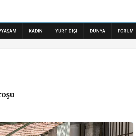
/YAŞAM
KADIN
YURT DIŞI
DÜNYA
FORUM
roşu