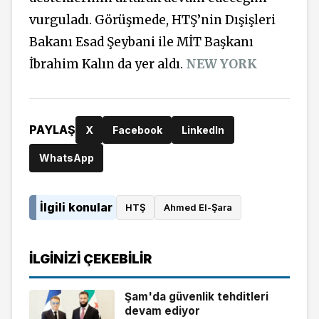
vurguladı. Görüşmede, HTŞ’nin Dışişleri
Bakanı Esad Şeybani ile MİT Başkanı
İbrahim Kalın da yer aldı.
NEW YORK
PAYLAŞ
X
Facebook
LinkedIn
WhatsApp
İlgili konular
HTŞ
Ahmed El-Şara
İLGINIZI ÇEKEBILIR
Şam'da güvenlik tehditleri
devam ediyor