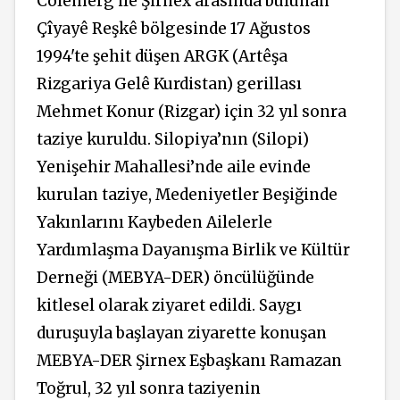
Colemêrg ile Şirnex arasında bulunan
Çîyayê Reşkê bölgesinde 17 Ağustos
1994'te
şehit
düşen ARGK (Artêşa
Rizgariya Gelê Kurdistan) gerillası
Mehmet Konur (Rizgar) için 32 yıl sonra
taziye kuruldu. Silopiya’nın (Silopi)
Yenişehir Mahallesi’nde aile evinde
kurulan
taziye,
Medeniyetler Beşiğinde
Yakınlarını Kaybeden Ailelerle
Yardımlaşma Dayanışma Birlik ve Kültür
Derneği (MEBYA-DER) öncülüğünde
kitlesel olarak ziyaret edildi. Saygı
duruşuyla başlayan ziyarette konuşan
MEBYA-DER Şirnex Eşbaşkanı Ramazan
Toğrul, 32 yıl sonra taziyenin