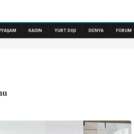
/YAŞAM
KADIN
YURT DIŞI
DÜNYA
FORUM
nu