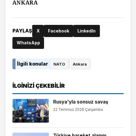
ANKARA
PAYLAŞ
X
Facebook
LinkedIn
WhatsApp
İlgili konular
NATO
Ankara
İLGINIZI ÇEKEBILIR
Rusya'yla sonsuz savaş
22 Temmuz 2026 Çarşamba
Türkiye hareket alanını