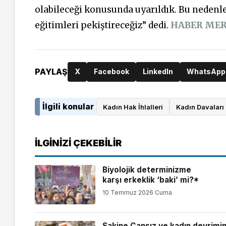
olabileceği konusunda uyarıldık. Bu nedenl
eğitimleri pekiştireceğiz” dedi.
HABER MER
PAYLAŞ
X
Facebook
LinkedIn
WhatsApp
İlgili konular
Kadın Hak İhlalleri
Kadın Davaları
İLGINIZI ÇEKEBILIR
Biyolojik determinizme
karşı erkeklik ‘baki’ mi?*
10 Temmuz 2026 Cuma
Sakine Cansız ve kadın devrimin