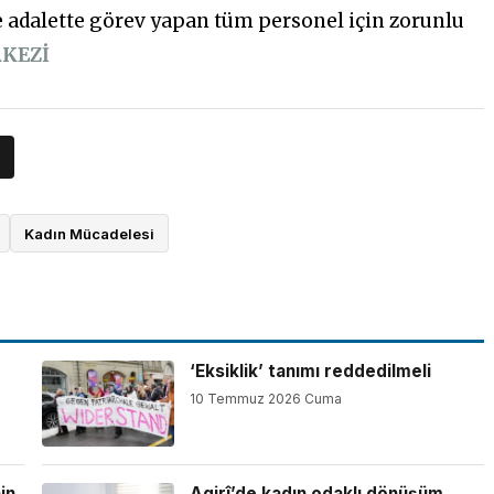
e adalette görev yapan tüm personel için zorunlu
KEZİ
Kadın Mücadelesi
‘Eksiklik’ tanımı reddedilmeli
10 Temmuz 2026 Cuma
in
Agirî’de kadın odaklı dönüşüm