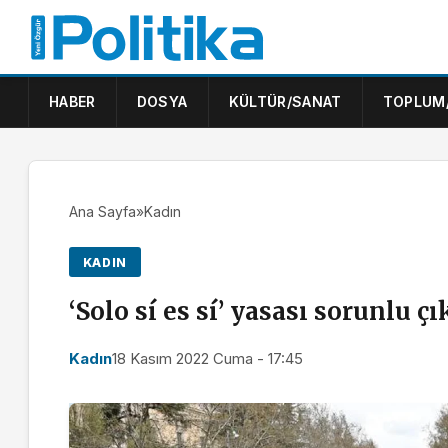
HABER
DOSYA
KÜLTÜR/SANAT
TOPLUM
Ana Sayfa
»
Kadın
KADIN
‘Solo sí es sí’ yasası sorunlu çı
Kadın
18 Kasım 2022 Cuma - 17:45