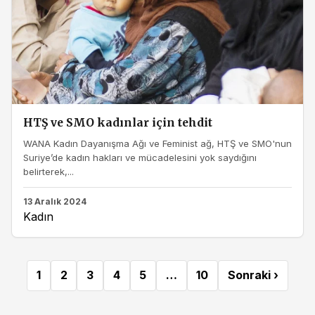
HTŞ ve SMO kadınlar için tehdit
WANA Kadın Dayanışma Ağı ve Feminist ağ, HTŞ ve SMO'nun
Suriye’de kadın hakları ve mücadelesini yok saydığını
belirterek,...
13 Aralık 2024
Kadın
1
2
3
4
5
…
10
Sonraki ›