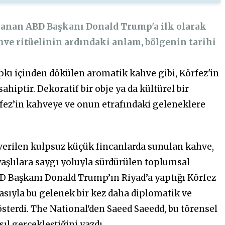
rlanan ABD Başkanı Donald Trump'a ilk olarak
hve ritüelinin ardındaki anlam, bölgenin tarihi
tıpkı içinden dökülen aromatik kahve gibi, Körfez'in
ahiptir. Dekoratif bir obje ya da kültürel bir
rfez’in kahveye ve onun etrafındaki geleneklere
 verilen kulpsuz küçük fincanlarda sunulan kahve,
yaşlılara saygı yoluyla sürdürülen toplumsal
D Başkanı Donald Trump’ın Riyad’a yaptığı Körfez
masıyla bu gelenek bir kez daha diplomatik ve
sterdi. The National'den Saeed Saeedd, bu törensel
ıl gerçekleştiğini yazdı.