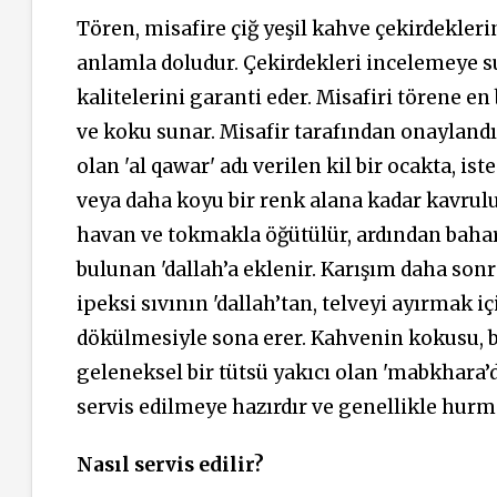
Tören, misafire çiğ yeşil kahve çekirdeklerin
anlamla doludur. Çekirdekleri incelemeye su
kalitelerini garanti eder. Misafiri törene en
ve koku sunar. Misafir tarafından onaylandı
olan 'al qawar' adı verilen kil bir ocakta, i
veya daha koyu bir renk alana kadar kavrulu
havan ve tokmakla öğütülür, ardından baharat
bulunan 'dallah’a eklenir. Karışım daha son
ipeksi sıvının 'dallah’tan, telveyi ayırmak i
dökülmesiyle sona erer. Kahvenin kokusu, ba
geleneksel bir tütsü yakıcı olan 'mabkhara’
servis edilmeye hazırdır ve genellikle hurma
Nasıl servis edilir?