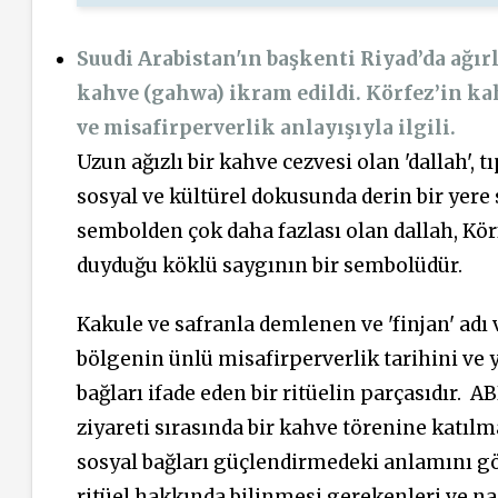
Suudi Arabistan'ın başkenti Riyad’da ağı
kahve (gahwa) ikram edildi. Körfez’in ka
ve misafirperverlik anlayışıyla ilgili.
Uzun ağızlı bir kahve cezvesi olan 'dallah', 
sosyal ve kültürel dokusunda derin bir yere s
sembolden çok daha fazlası olan dallah, Kö
duyduğu köklü saygının bir sembolüdür.
Kakule ve safranla demlenen ve 'finjan' adı
bölgenin ünlü misafirperverlik tarihini ve 
bağları ifade eden bir ritüelin parçasıdır.
AB
ziyareti sırasında bir kahve törenine katıl
sosyal bağları güçlendirmedeki anlamını gö
ritüel hakkında bilinmesi gerekenleri ve nas