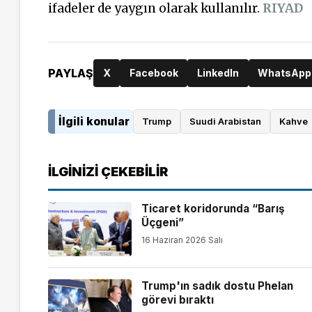
ifadeler de yaygın olarak kullanılır.
RIYAD
PAYLAŞ
X
Facebook
LinkedIn
WhatsApp
İlgili konular
Trump
Suudi Arabistan
Kahve
İLGINIZI ÇEKEBILIR
Ticaret koridorunda “Barış
Üçgeni”
16 Haziran 2026 Salı
Trump'ın sadık dostu Phelan
görevi bıraktı