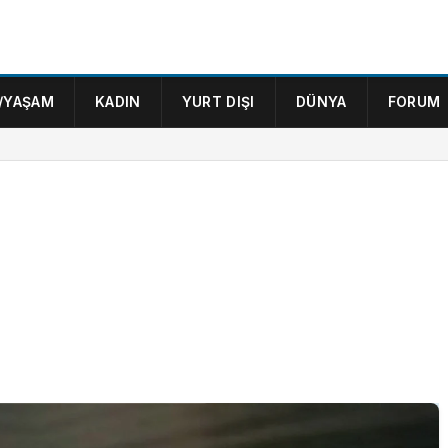
/YAŞAM
KADIN
YURT DIŞI
DÜNYA
FORUM