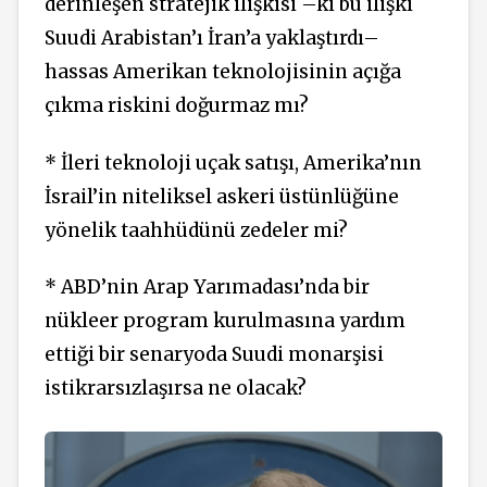
derinleşen stratejik ilişkisi –ki bu ilişki
Suudi Arabistan’ı İran’a yaklaştırdı–
hassas Amerikan teknolojisinin açığa
çıkma riskini doğurmaz mı?
* İleri teknoloji uçak satışı, Amerika’nın
İsrail’in niteliksel askeri üstünlüğüne
yönelik taahhüdünü zedeler mi?
* ABD’nin Arap Yarımadası’nda bir
nükleer program kurulmasına yardım
ettiği bir senaryoda Suudi monarşisi
istikrarsızlaşırsa ne olacak?