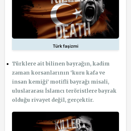
Türk faşizmi
Türklere ait bilinen bayrağın, kadim
zaman korsanlarının ‘kuru kafa ve
insan kemiği’ motifli bayrağı misali,
uluslararası İslamcı teröristlere bayrak
olduğu rivayet değil, gerçektir.