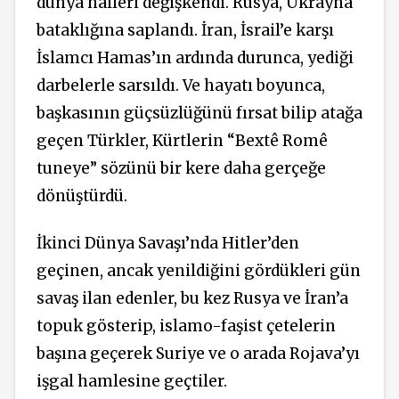
dünya halleri değişkendi. Rusya, Ukrayna
bataklığına saplandı. İran, İsrail’e karşı
İslamcı Hamas’ın ardında durunca, yediği
darbelerle sarsıldı. Ve hayatı boyunca,
başkasının güçsüzlüğünü fırsat bilip atağa
geçen Türkler, Kürtlerin “Bextê Romê
tuneye” sözünü bir kere daha gerçeğe
dönüştürdü.
İkinci Dünya Savaşı’nda Hitler’den
geçinen, ancak yenildiğini gördükleri gün
savaş ilan edenler, bu kez Rusya ve İran’a
topuk gösterip, islamo-faşist çetelerin
başına geçerek Suriye ve o arada Rojava’yı
işgal hamlesine geçtiler.