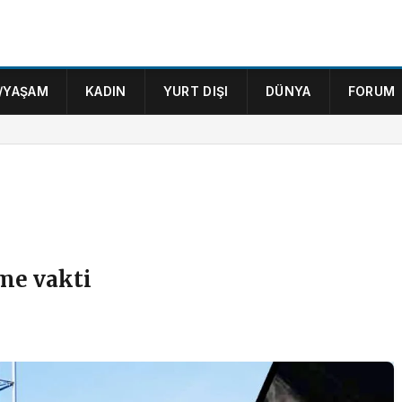
/YAŞAM
KADIN
YURT DIŞI
DÜNYA
FORUM
me vakti