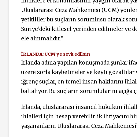
mülklere el konulmasının yaygın olarak ya
Uluslararası Ceza Mahkemesi (UCM) yönlend
yetkililer bu suçların sorumlusu olarak sor
Suriye’deki kitlesel yerinden edilmeler ve 
ele alınmalıdır.”
İRLANDA: UCM’ye sevk edilsin
İrlanda adına yapılan konuşmada şunlar ifad
üzere zorla kaybetmeler ve keyfi gözaltılar v
iğrenç suçlar, en temel insan haklarını ihla
baltalıyor. Bu suçların sorumlularını açığa 
İrlanda, uluslararası insancıl hukukun ihlal
ihlalleri için hesap verebilirlik ihtiyacını 
yaşananların Uluslararası Ceza Mahkemesi’