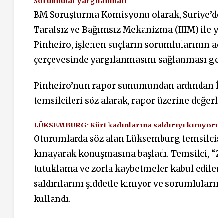
Sorumlular yargılanmalı
BM Soruşturma Komisyonu olarak, Suriye’de i
Tarafsız ve Bağımsız Mekanizma (IIIM) ile y
Pinheiro, işlenen suçların sorumlularının a
çerçevesinde yargılanmasını sağlanması ge
Pinheiro’nun rapor sunumundan ardından İn
temsilcileri söz alarak, rapor üzerine değe
LÜKSEMBURG: Kürt kadınlarına saldırıyı kınıyor
Oturumlarda söz alan Lüksemburg temsilcisi
kınayarak konuşmasına başladı. Temsilci, “Z
tutuklama ve zorla kaybetmeler kabul edil
saldırılarını şiddetle kınıyor ve sorumluları
kullandı.