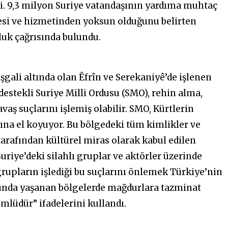
i. 9,3 milyon Suriye vatandaşının yardıma muhtaç
mesi ve hizmetinden yoksun olduğunu belirten
luk çağrısında bulundu.
işgali altında olan Êfrîn ve Serekaniyê’de işlenen
destekli Suriye Milli Ordusu (SMO), rehin alma,
aş suçlarını işlemiş olabilir. SMO, Kürtlerin
ına el koyuyor. Bu bölgedeki tüm kimlikler ve
tarafından kültürel miras olarak kabul edilen
uriye’deki silahlı gruplar ve aktörler üzerinde
rupların işlediği bu suçlarını önlemek Türkiye’nin
tında yaşanan bölgelerde mağdurlara tazminat
mlüdür” ifadelerini kullandı.