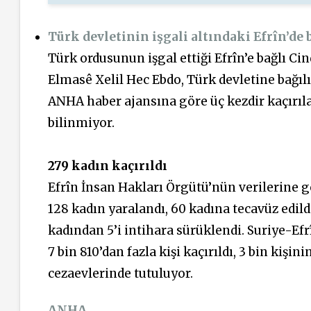
Türk devletinin işgali altındaki Efrîn’de 
Türk ordusunun işgal ettiği Efrîn’e bağlı Ci
Elmasê Xelil Hec Ebdo, Türk devletine bağılı
ANHA haber ajansına göre üç kezdir kaçırı
bilinmiyor.
279 kadın kaçırıldı
Efrîn İnsan Hakları Örgütü’nün verilerine gö
128 kadın yaralandı, 60 kadına tecavüz edild
kadından 5’i intihara sürüklendi. Suriye-Efr
7 bin 810’dan fazla kişi kaçırıldı, 3 bin kişin
cezaevlerinde tutuluyor.
ANHA