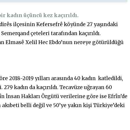
bir kadın üçüncü kez kaçırıldı.
ndirês ilçesinin Kefersefrê köyünde 27 yaşındaki
 Semerqand çeteleri tarafından kaçırıldı.
lan Elmasê Xelil Hec Ebdo’nun nereye götürüldüğü
re 2018-2019 yılları arasında 40 kadın katledildi,
i. 279 kadın da kaçırıldı. Tecavüze uğrayan 60
în İnsan Hakları Örgütü verilerine göre ise Efrîn’de
in akıbeti belli değil ve 50’ye yakın kişi Türkiye’deki