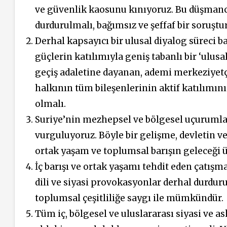
ve güvenlik kaosunu kınıyoruz. Bu düşmanc
durdurulmalı, bağımsız ve şeffaf bir soruştu
Derhal kapsayıcı bir ulusal diyalog süreci b
güçlerin katılımıyla geniş tabanlı bir ‘ulu
geçiş adaletine dayanan, ademi merkeziyetç
halkının tüm bileşenlerinin aktif katılımını
olmalı.
Suriye’nin mezhepsel ve bölgesel uçuruml
vurguluyoruz. Böyle bir gelişme, devletin v
ortak yaşam ve toplumsal barışın geleceği üz
İç barışı ve ortak yaşamı tehdit eden çatış
dili ve siyasi provokasyonlar derhal durduru
toplumsal çeşitliliğe saygı ile mümkündür.
Tüm iç, bölgesel ve uluslararası siyasi ve as