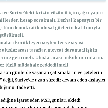
 ve Suriye’deki krizin çözümü için çağrı yaptı:
aillerden hesap sorulmalı. Derhal kapsayıcı bir
eç, tüm demokratik ulusal güçlerin katılımıyla
üştürülmeli.
ışmaları körükleyen söylemler ve siyasi
uluslararası taraflar, mevcut duruma ilişkin
yerine getirmeli. Uluslararası hukuk normlarına
her türlü müdahale reddedilmeli.
a son günlerde yaşanan çatışmaların ve çetelerin
” değil, Suriye’de uzun süredir devam eden dışlayıcı
uğunu ifade etti.
lediğine işaret eden MSD, şunları ekledi:
kenin siyasi ve kurumsal yapısındaki genel