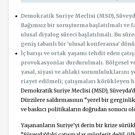
Demokratik Suriye Meclisi (MSD), Süveyda
Bağımsız bir soruşturma başlatılmalı ve f
ulusal diyalog süreci başlatılmalı. Bu sür
geniş tabanlı bir ‘ulusal konferansa’ dön
İç barışı ve ortak yaşamı tehdit eden çat
provokasyonlar durdurulmalı. Bölgesel ve 
yasal, siyasi ve ahlaki sorumluluklarını 
riayet edilmeli; çatışmaları körükleyen 
Demokratik Suriye Meclisi (MSD),
Süveyda’d
Dürzilere saldırmasının “yerel bir gerginlik
ve baskıcı politikaların doğrudan sonucu old
Yaşananların Suriye’yi derin bir krize sürük
“Süveyda’daki çatışmalar münferit değil, ül