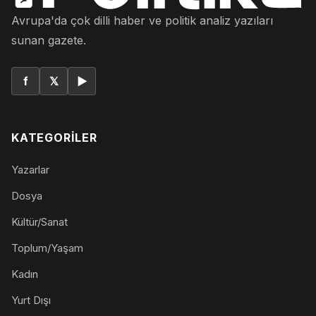
Avrupa'da çok dilli haber ve politik analiz yazıları
sunan gazete.
f
𝕏
▶
KATEGORILER
Yazarlar
Dosya
Kültür/Sanat
Toplum/Yaşam
Kadın
Yurt Dışı