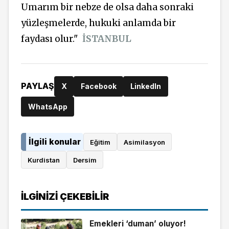
Umarım bir nebze de olsa daha sonraki
yüzleşmelerde, hukuki anlamda bir
faydası olur."
İSTANBUL
PAYLAŞ
X
Facebook
LinkedIn
WhatsApp
İlgili konular
Eğitim
Asimilasyon
Kurdistan
Dersim
İLGINIZI ÇEKEBILIR
Emekleri ‘duman’ oluyor!