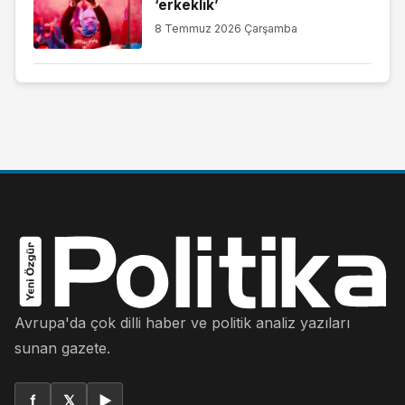
‘erkeklik’
8 Temmuz 2026 Çarşamba
Avrupa'da çok dilli haber ve politik analiz yazıları
sunan gazete.
f
𝕏
▶