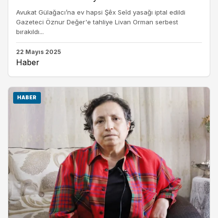
Avukat Gülağacı’na ev hapsi Şêx Seîd yasağı iptal edildi
Gazeteci Öznur Değer'e tahliye Livan Orman serbest
bırakıldı...
22 Mayıs 2025
Haber
HABER