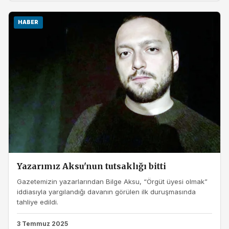
HABER
Yazarımız Aksu'nun tutsaklığı bitti
Gazetemizin yazarlarından Bilge Aksu, “Örgüt üyesi olmak”
iddiasıyla yargılandığı davanın görülen ilk duruşmasında
tahliye edildi.
3 Temmuz 2025