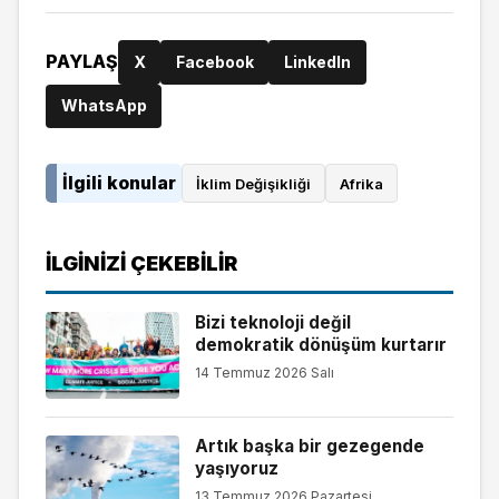
PAYLAŞ
X
Facebook
LinkedIn
WhatsApp
İlgili konular
İklim Değişikliği
Afrika
İLGINIZI ÇEKEBILIR
Bizi teknoloji değil
demokratik dönüşüm kurtarır
14 Temmuz 2026 Salı
Artık başka bir gezegende
yaşıyoruz
13 Temmuz 2026 Pazartesi