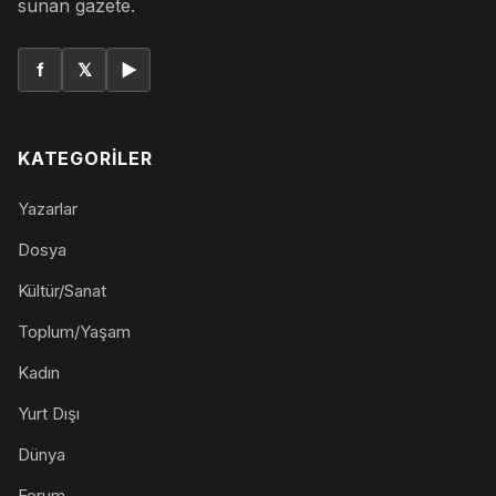
sunan gazete.
f
𝕏
▶
KATEGORILER
Yazarlar
Dosya
Kültür/Sanat
Toplum/Yaşam
Kadın
Yurt Dışı
Dünya
Forum