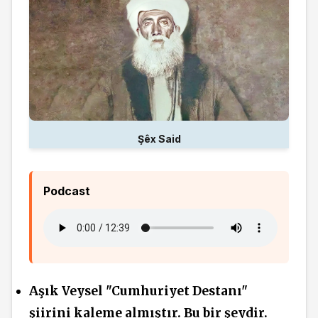
Şêx Said
Podcast
Aşık Veysel "Cumhuriyet Destanı"
şiirini
kaleme almıştır. Bu bir
şeydir.