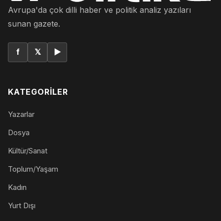
Avrupa'da çok dilli haber ve politik analiz yazıları
sunan gazete.
f
𝕏
▶
KATEGORILER
Yazarlar
Dosya
Kültür/Sanat
Toplum/Yaşam
Kadın
Yurt Dışı