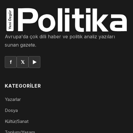
Avrupa'da çok dilli haber ve politik analiz yazıları
sunan gazete.
f
𝕏
▶
KATEGORILER
Yazarlar
Dosya
Kültür/Sanat
Toplum/Yaşam