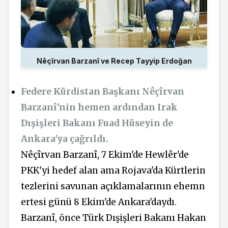
Nêçîrvan Barzanî ve Recep Tayyip Erdoğan
Federe Kürdistan Başkanı Nêçîrvan
Barzanî'nin hemen ardından Irak
Dışişleri Bakanı Fuad Hüseyin de
Ankara'ya çağrıldı.
Nêçîrvan Barzanî, 7 Ekim'de Hewlêr'de
PKK'yi hedef alan ama Rojava'da Kürtlerin
tezlerini savunan açıklamalarının ehemn
ertesi günü
8 Ekim'de Ankara'daydı.
Barzanî, önce Türk Dışişleri Bakanı Hakan