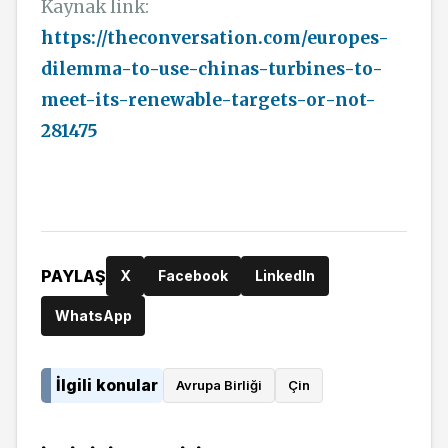
Kaynak link:
https://theconversation.com/europes-
dilemma-to-use-chinas-turbines-to-
meet-its-renewable-targets-or-not-
281475
PAYLAŞ
X
Facebook
LinkedIn
WhatsApp
İlgili konular
Avrupa Birliği
Çin