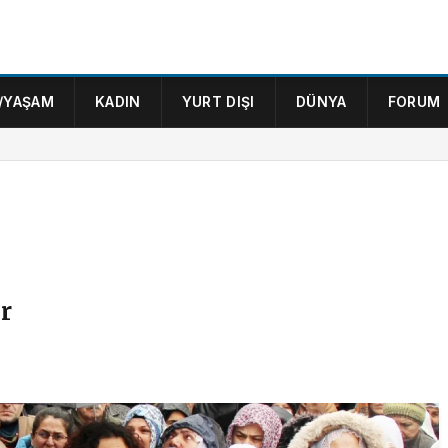
/YAŞAM
KADIN
YURT DIŞI
DÜNYA
FORUM
r