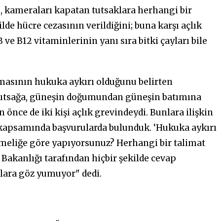
, kameraları kapatan tutsaklara herhangi bir
lde hücre cezasının verildiğini; buna karşı açlık
B ve B12 vitaminlerinin yanı sıra bitki çayları bile
masının hukuka aykırı olduğunu belirten
utsağa,
güneşin doğumundan güneşin batımına
önce de iki kişi açlık grevindeydi. Bunlara ilişkin
 kapsamında başvurularda bulunduk. ‘
Hukuka
aykırı
tmeliğe göre yapıyorsunuz? Herhangi bir talimat
 Bakanlığı tarafından hiçbir şekilde cevap
alara göz
yumuyor"
dedi.