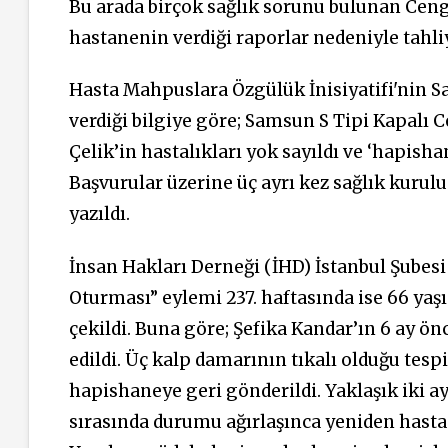
Bu arada birçok sağlık sorunu bulunan Cengi
hastanenin verdiği raporlar nedeniyle tahli
Hasta Mahpuslara Özgülük İnisiyatifi'nin S
verdiği bilgiye göre; Samsun S Tipi Kapalı C
Çelik’in hastalıkları yok sayıldı ve ‘hapish
Başvurular üzerine üç ayrı kez sağlık kurul
yazıldı.
İnsan Hakları Derneği (İHD) İstanbul Şube
Oturması” eylemi 237. haftasında ise 66 ya
çekildi. Buna göre; Şefika Kandar’ın 6 ay 
edildi. Üç kalp damarının tıkalı olduğu tesp
hapishaneye geri gönderildi. Yaklaşık iki 
sırasında durumu ağırlaşınca yeniden hastan