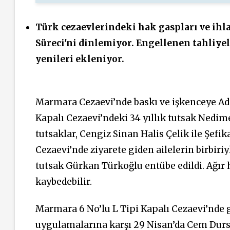
Türk cezaevlerindeki hak gaspları ve ihl
Süreci'ni dinlemiyor. Engellenen tahliye
yenileri ekleniyor.
Marmara Cezaevi’nde baskı ve işkenceye Ada
Kapalı Cezaevi’ndeki 34 yıllık tutsak Nedime 
tutsaklar, Cengiz Sinan Halis Çelik ile Şefi
Cezaevi’nde ziyarete giden ailelerin birbiri
tutsak Gürkan Türkoğlu entübe edildi. Ağır 
kaybedebilir.
Marmara 6 No’lu L Tipi Kapalı Cezaevi’nde ge
uygulamalarına karşı 29 Nisan’da Cem Dursu