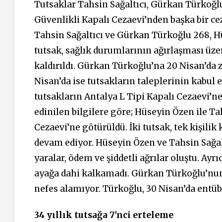
Tutsaklar Tahsin Sağaltıcı, Gürkan Türkoğ
Güvenlikli Kapalı Cezaevi’nden başka bir cez
Tahsin Sağaltıcı ve Gürkan Türkoğlu 268, 
tutsak, sağlık durumlarının ağırlaşması üze
kaldırıldı. Gürkan Türkoğlu’na 20 Nisan’da 
Nisan’da ise tutsakların taleplerinin kabul ed
tutsakların Antalya L Tipi Kapalı Cezaevi’n
edinilen bilgilere göre; Hüseyin Özen ile Ta
Cezaevi’ne götürüldü. İki
tutsak,
tek kişilik
devam ediyor. Hüseyin Özen ve Tahsin Sağal
yaralar, ödem ve şiddetli ağrılar oluştu. Ayr
ayağa dahi kalkamadı. Gürkan Türkoğlu’nun 
nefes alamıyor. Türkoğlu, 30 Nisan’da entübe
34 yıllık tutsağa 7'nci erteleme