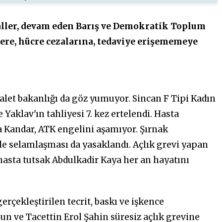
aller, devam eden Barış ve Demokratik Toplum
lere, hücre cezalarına, tedaviye erişememeye
let bakanlığı da göz yumuyor. Sincan F Tipi Kadın
Yaklav'ın tahliyesi 7. kez ertelendi. Hasta
ka Kandar, ATK engelini aşamıyor. Şırnak
yle selamlaşması da yasaklandı. Açlık grevi yapan
hasta tutsak Abdulkadir Kaya her an hayatını
rçekleştirilen tecrit, baskı ve işkence
n ve Tacettin Erol Şahin süresiz açlık grevine