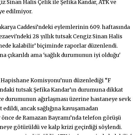
z Sinan Halis Çelik ile Şefika Kandar, ATK ve
ye edilmiyor.
akarya Caddesi’ndeki eylemlerinin 609. haftasında
ezaevi'ndeki 28 yıllık tutsak Cengiz Sinan Halis
anede kalabilir’ biçiminde raporlar düzenlendi.
una çıkarıldı ama 'sağlık durumunun iyi olduğu'
si Hapishane Komisyonu’nun düzenlediği “F
şındaki tutsak Şefika Kandar’ın durumuna dikkat
önce durumunun ağırlaşması üzerine hastaneye sevk
it edildi, ancak sağlığına kavuşamadan
ay önce de Ramazan Bayramı’nda telefon görüşü
eye götürüldü ve kalp krizi geçirdiği söylendi.