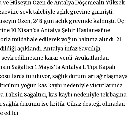
lu ve Hüseyin Özen de Antalya Döşemealtı Yüksek
aevine sevk talebiyle açlık grevine girmişti.
Hüseyin
Özen,
248 gün açlık grevinde kalmıştı. Üç
rine 10 Nisan’da Antalya Şehir Hastanesi’ne
zorla müdahale edilerek yoğun bakıma alındı. 21
ildiği açıklandı. Antalya İnfaz Savcılığı,
e sevk edilmesine karar verdi. Avukatlardan
hsin Sağaltıcı 1 Mayıs’ta Antalya L Tipi Kapalı
 koşullarda
tutuluyor,
sağlık durumları ağırlaşmaya
tıcı’nın yoğun kas kaybı nedeniyle vücutlarında
ıca Tahsin Sağaltıcı, kas kaybı nedeniyle tek başına
sağlık durumu ise kritik. Cihaz desteği olmadan
 edildi.