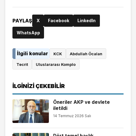
PAYLAŞ
X
Facebook
LinkedIn
WhatsApp
İlgili konular
KCK
Abdullah Öcalan
Tecrit
Uluslararası Komplo
İLGINIZI ÇEKEBILIR
Öneriler AKP ve devlete
iletildi
14 Temmuz 2026 Salı
Dört temel başlık